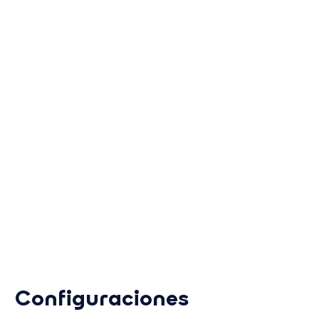
368 kW
Potencia máxima
495 kWh
Capacidad máxima
Conectable en
cascada
para una flexibilidad total
Configuraciones