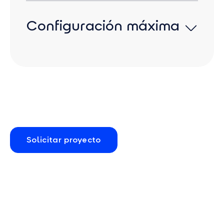
Potencia: 92 o 184 kW | Capacidad: de 220
a 330 kWh
Configuración máxima
Gracias a sus opciones de configuración
flexibles, el sistema se adapta con precisión
Potencia: hasta 368 kW | Capacidad: hasta
a tus necesidades específicas.
495 kWh
Para obtener aún más potencia y
capacidad, FlexStack también puede
conectarse en cascada varias veces.
Solicitar proyecto